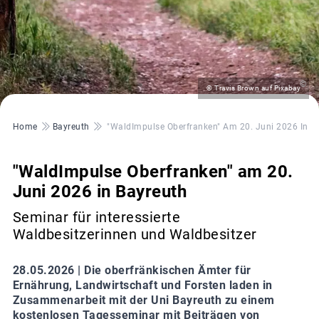
©
© Travis Brown auf Pixabay
Pfadnavigation
Home
Bayreuth
"WaldImpulse Oberfranken" Am 20. Juni 2026 In B
"WaldImpulse Oberfranken" am 20.
Juni 2026 in Bayreuth
Seminar für interessierte
Waldbesitzerinnen und Waldbesitzer
28.05.2026 |
Die oberfränkischen Ämter für
Ernährung, Landwirtschaft und Forsten laden in
Zusammenarbeit mit der Uni Bayreuth zu einem
kostenlosen Tagesseminar mit Beiträgen von