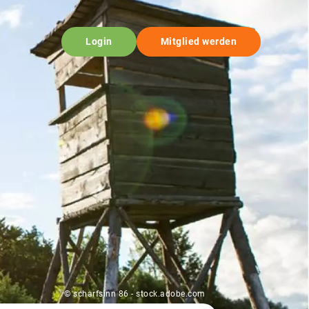
Login
Mitglied werden
© scharfsinn 86 - stock.adobe.com