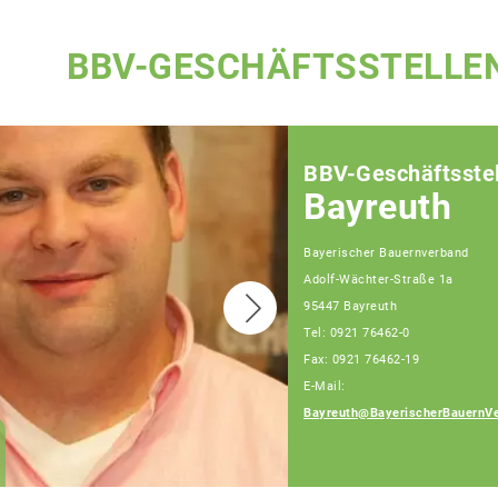
BBV-GESCHÄFTSSTELLE
BBV-Geschäftsstel
Bayreuth
Bayerischer Bauernverband
Adolf-Wächter-Straße 1a
95447 Bayreuth
Tel: 0921 76462-0
Fax: 0921 76462-19
E-Mail:
Bayreuth@BayerischerBauernVe
Georg Walter
Fachberatung