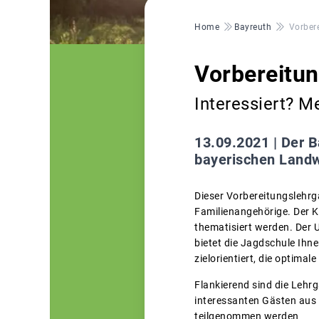
Pfadnavigation
Home
Bayreuth
Vorber
Vorbereitu
Interessiert? M
13.09.2021 |
Der B
bayerischen Landw
Dieser Vorbereitungslehrg
Familienangehörige. Der K
thematisiert werden. Der U
bietet die Jagdschule Ihne
zielorientiert, die optima
Flankierend sind die Leh
interessanten Gästen aus 
teilgenommen werden