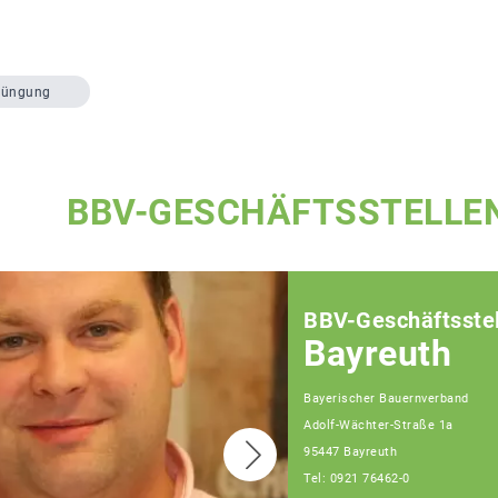
üngung
BBV-GESCHÄFTSSTELLE
BBV-Geschäftsstel
Bayreuth
Bayerischer Bauernverband
Adolf-Wächter-Straße 1a
95447 Bayreuth
Tel: 0921 76462-0