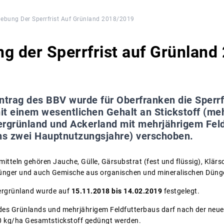
iebung Der Sperrfrist Auf Grünland 2018/2019
g der Sperrfrist auf Grünlan
ntrag des BBV wurde für Oberfranken die Sperrfr
t einem wesentlichen Gehalt an Stickstoff (mehr
ergrünland und Ackerland mit mehrjährigem Feld
s zwei Hauptnutzungsjahre) verschoben.
itteln gehören Jauche, Gülle, Gärsubstrat (fest und flüssig), Klärs
ldünger und auch Gemische aus organischen und mineralischen Düng
uergrünland wurde auf
15.11.2018 bis 14.02.2019
festgelegt.
 des Grünlands und mehrjährigem Feldfutterbaus darf nach der ne
 kg/ha Gesamtstickstoff gedüngt werden.