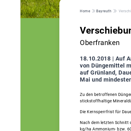
Pfadnavigation
Home
Bayreuth
Versch
Verschiebun
Oberfranken
18.10.2018 |
Auf A
von Düngemittel mi
auf Grünland, Dau
Mai und mindesten
Zu den betroffenen Düngem
stickstoffhaltige Minera
Die Kernsperrfrist für Da
Nach dem letzten Schnitt
kg/ha Ammonium- bzw. 60