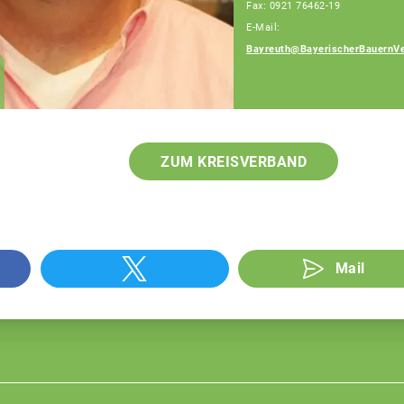
Fax: 0921 76462-19
E-Mail:
Bayreuth@BayerischerBauernVe
Georg Walter
Fachberatung
ZUM KREISVERBAND
Mail