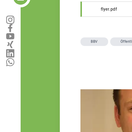
flyer.pdf
BBV
Öffentl