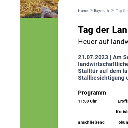
Pfadnavigation
Home
Bayreuth
Tag De
Tag der Lan
Heuer auf landw
21.07.2023 |
Am So
landwirtschaftlich
Stalltür auf dem l
Stallbesichtigung 
Programm
11:00 Uhr Eröffnun
Kreisbäuerin An
anschließend ökumeni