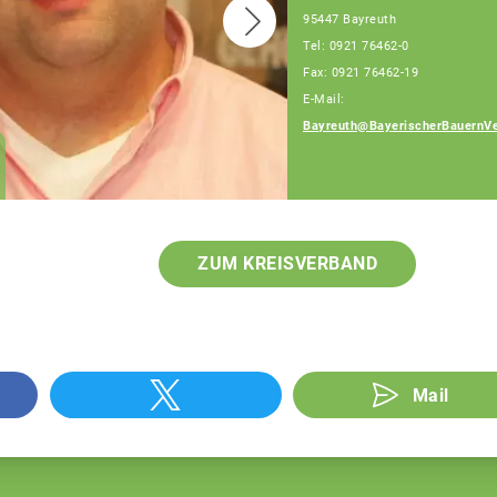
95447 Bayreuth
Tel: 0921 76462-0
Fax: 0921 76462-19
E-Mail:
Bayreuth@BayerischerBauernVe
Georg Walter
Fachberatung
ZUM KREISVERBAND
Mail