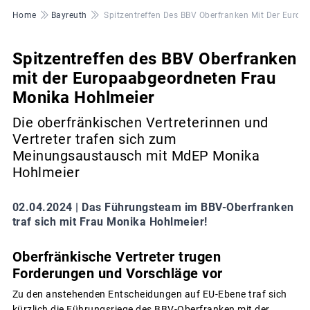
Pfadnavigation
Home
Bayreuth
Spitzentreffen Des BBV Oberfranken Mit Der Euro
Spitzentreffen des BBV Oberfranken
mit der Europaabgeordneten Frau
Monika Hohlmeier
Die oberfränkischen Vertreterinnen und
Vertreter trafen sich zum
Meinungsaustausch mit MdEP Monika
Hohlmeier
02.04.2024 |
Das Führungsteam im BBV-Oberfranken
traf sich mit Frau Monika Hohlmeier!
Oberfränkische Vertreter trugen
Forderungen und Vorschläge vor
Zu den anstehenden Entscheidungen auf EU-Ebene traf sich
kürzlich die Führungsriege des BBV-Oberfranken mit der