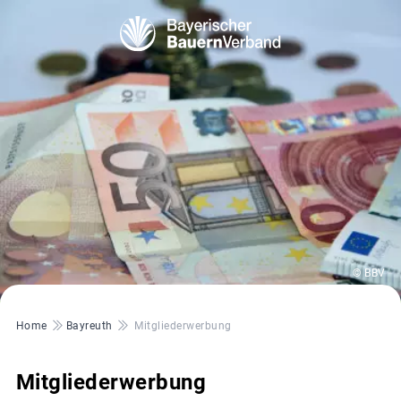
© BBV
Pfadnavigation
Home
Bayreuth
Mitgliederwerbung
Mitgliederwerbung