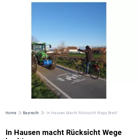
© BBV
Pfadnavigation
Home
Bayreuth
In Hausen Macht Rücksicht Wege Breit!
In Hausen macht Rücksicht Wege