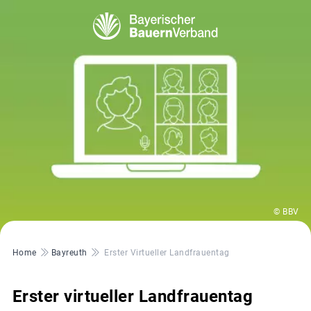
© BBV
Pfadnavigation
Home
Bayreuth
Erster Virtueller Landfrauentag
Erster virtueller Landfrauentag