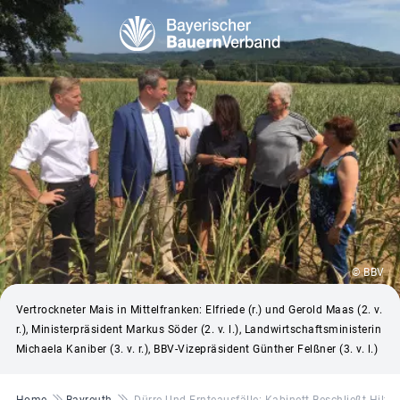
© BBV
Vertrockneter Mais in Mittelfranken: Elfriede (r.) und Gerold Maas (2. v.
r.), Ministerpräsident Markus Söder (2. v. l.), Landwirtschaftsministerin
Michaela Kaniber (3. v. r.), BBV-Vizepräsident Günther Felßner (3. v. l.)
Pfadnavigation
Home
Bayreuth
Dürre Und Ernteausfälle: Kabinett Beschließt Hilfe