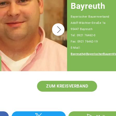
Bayreuth
Bayerischer Bauernverband
Adolf-Wächter-Straße 1a
95447 Bayreuth
Tel: 0921 76462-0
Fax: 0921 76462-19
E-Mail:
Bayreuth@BayerischerBauernVe
Georg Walter
Fachberatung
ZUM KREISVERBAND