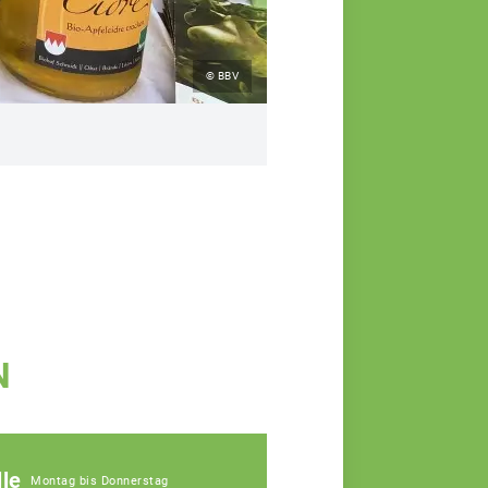
© BBV
N
le
Montag bis Donnerstag