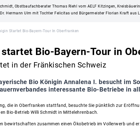
en Schmidt, Obstbaufachberater Thomas Riehl vom AELF Kitzingen, Kreisbäuerin
Dr. Hermann Ulm mit Tochter Felicitas und Bürgermeister Florian Kraft aus
igin Startet Bio-Bayern-Tour In Oberfranken
 startet Bio-Bayern-Tour in Ob
rtet in der Fränkischen Schweiz
ayerische Bio Königin Annalena I. besucht im 
auernverbandes interessante Bio-Betriebe in al
g, die in Oberfranken stattfand, besuchte Sie pünktlich zur Eröffn
n Bio-Betrieb Willi Schmidt in Mittelehrenbach.
en bewirtschaften zusammen einen Ökobetrieb im Vollerwerb und er