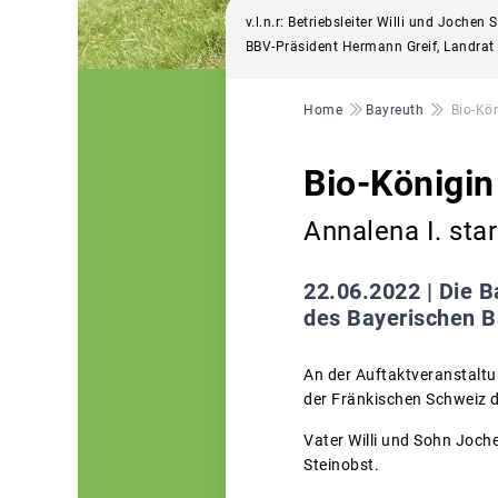
v.l.n.r: Betriebsleiter Willi und Joch
BBV-Präsident Hermann Greif, Landrat 
Pfadnavigation
Home
Bayreuth
Bio-Kön
Bio-Königin
Annalena I. sta
22.06.2022 |
Die B
des Bayerischen B
An der Auftaktveranstaltun
der Fränkischen Schweiz de
Vater Willi und Sohn Joch
Steinobst.