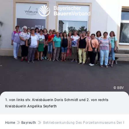
© BBV
1. von links stv. Kreisbäuerin Doris Schmidt und 2. von rechts
Kreisbäuerin Angelika Seyferth
Pfadnavigation
Home
Bayreuth
Betriebserkundung Des Porzellanmuseums Der Porz