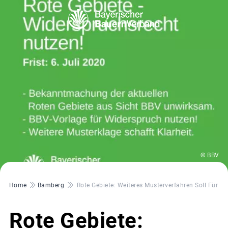
© BBV
Pfadnavigation
Home
Bamberg
Rote Gebiete: Weiteres Musterverfahren Soll Für Kla
Rote Gebiete: