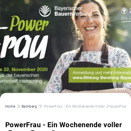
© BBV
Pfadnavigation
Home
Bamberg
PowerFrau - Ein Wochenende Voller „FrauenPower
PowerFrau - Ein Wochenende voller