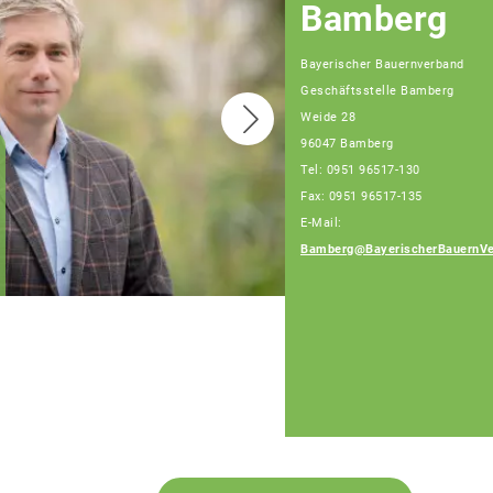
Bamberg
Bayerischer Bauernverband
Geschäftsstelle Bamberg
Weide 28
96047 Bamberg
Tel: 0951 96517-130
Fax: 0951 96517-135
Sebastian Hümmer,
Fachberater,
E-Mail:
Tel: 0951/96517-128
Bamberg@BayerischerBauernVe
(Bürotage Mo. - Fr.)