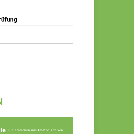
rüfung
N
le
Sie erreichen uns telefonisch von