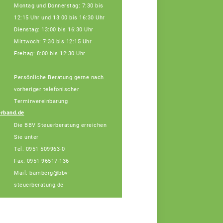
Montag und Donnerstag: 7:30 bis
12:15 Uhr und 13:00 bis 16:30 Uhr
Dienstag: 13:00 bis 16:30 Uhr
Mittwoch: 7:30 bis 12:15 Uhr
Freitag: 8:00 bis 12:30 Uhr
Persönliche Beratung gerne nach
Julia Schatz,
Fachberaterin
vorheriger telefonischer
Tel: 0951/96517-132
Terminvereinbarung
(Bürotage in Bamberg
rband.de
Mo. + Di.)
Die BBV Steuerberatung erreichen
Sie unter
Tel. 0951 509963-0
Fax. 0951 96517-136
Mail: bamberg@bbv-
steuerberatung.de