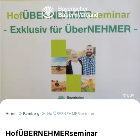
© BBV
Pfadnavigation
Home
Bamberg
HofÜBERNEHMERseminar
HofÜBERNEHMERseminar