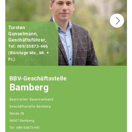
Torsten
Gunselmann,
Geschäftsführer,
Tel: 089/55873-446
(Bürotage Mo., Mi. +
Fr.)
(
BBV-Geschäftsstelle
Bamberg
Bayerischer Bauernverband
Geschäftsstelle Bamberg
Weide 28
96047 Bamberg
Tel: 089/55873-941