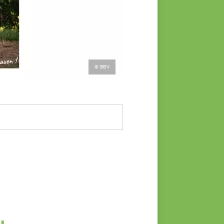
© BBV