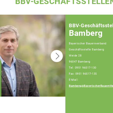
BBV-GESCHÄFTSSTELLE
BBV-Geschäftsstel
Bamberg
Bayerischer Bauernverband
Geschäftsstelle Bamberg
Weide 28
96047 Bamberg
Tel: 0951 96517-130
Fax: 0951 96517-135
Sebastian Hümmer,
Fachberater,
E-Mail:
Tel: 0951/96517-128
Bamberg@BayerischerBauernVe
(Bürotage Mo. - Fr.)