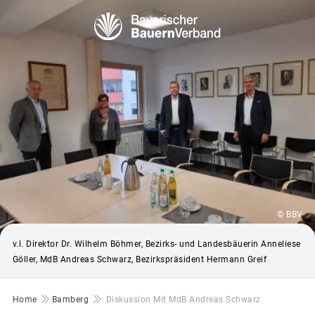
© BBV
v.l. Direktor Dr. Wilhelm Böhmer, Bezirks- und Landesbäuerin Anneliese
Göller, MdB Andreas Schwarz, Bezirkspräsident Hermann Greif
Pfadnavigation
Home
Bamberg
Diskussion Mit MdB Andreas Schwarz