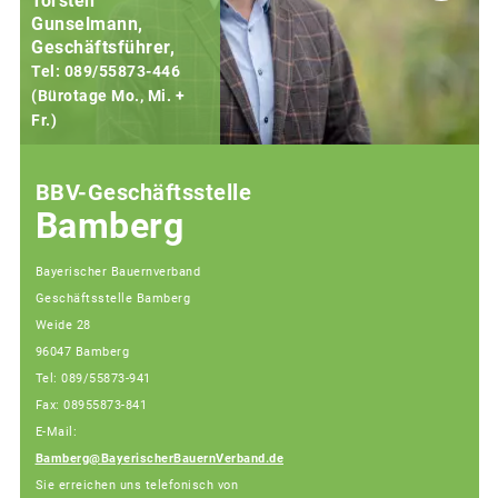
Torsten
Gunselmann,
Geschäftsführer,
Tel: 089/55873-446
(Bürotage Mo., Mi. +
Fr.)
(
BBV-Geschäftsstelle
Bamberg
Bayerischer Bauernverband
Geschäftsstelle Bamberg
Weide 28
96047 Bamberg
Tel: 089/55873-941
Fax: 08955873-841
E-Mail:
Bamberg@BayerischerBauernVerband.de
Sie erreichen uns telefonisch von