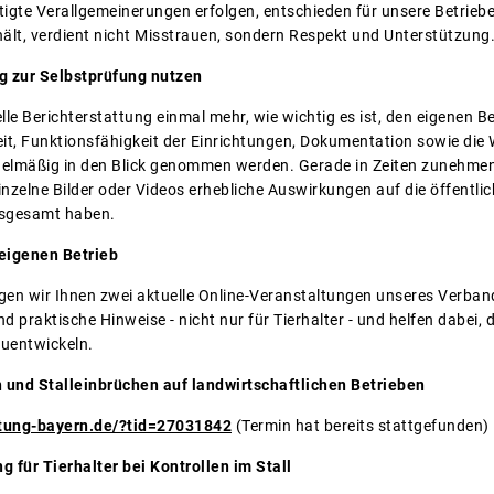
tigte Verallgemeinerungen erfolgen, entschieden für unsere Betriebe
hält, verdient nicht Misstrauen, sondern Respekt und Unterstützung
ng zur Selbstprüfung nutzen
uelle Berichterstattung einmal mehr, wie wichtig es ist, den eigenen 
eit, Funktionsfähigkeit der Einrichtungen, Dokumentation sowie di
elmäßig in den Blick genommen werden. Gerade in Zeiten zunehmend
zelne Bilder oder Videos erhebliche Auswirkungen auf die öffentl
nsgesamt haben.
 eigenen Betrieb
gen wir Ihnen zwei aktuelle Online-Veranstaltungen unseres Verban
d praktische Hinweise - nicht nur für Tierhalter - und helfen dabei, 
zuentwickeln.
 und Stalleinbrüchen auf landwirtschaftlichen Betrieben
atung-bayern.de/?tid=27031842
(Termin hat bereits stattgefunden)
 für Tierhalter bei Kontrollen im Stall