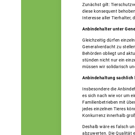
Zunächst gilt: Tierschutz
diese konsequent behoben u
Interesse aller Tierhalter
Anbindehalter unter Gen
Gleichzeitig dürfen einzel
Generalverdacht zu stelle
Behörden obliegt und aktue
stünden nicht nur ein einz
müssen wir solidarisch un
Anbindehaltung sachlich
Insbesondere die Anbindeh
es sich nach wie vor um e
Familienbetrieben mit üb
jedes einzelnen Tieres kö
Konkurrenz innerhalb groß
Deshalb wäre es falsch und
abzuwerten. Die Qualität e