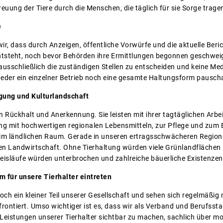
uung der Tiere durch die Menschen, die täglich für sie Sorge trage
e
ir, dass durch Anzeigen, öffentliche Vorwürfe und die aktuelle Berich
ntsteht, noch bevor Behörden ihre Ermittlungen begonnen geschwe
usschließlich die zuständigen Stellen zu entscheiden und keine Me
weder ein einzelner Betrieb noch eine gesamte Haltungsform pauschal
rgung und Kulturlandschaft
n Rückhalt und Anerkennung. Sie leisten mit ihrer tagtäglichen Arbei
g mit hochwertigen regionalen Lebensmitteln, zur Pflege und zum E
m ländlichen Raum. Gerade in unseren ertragsschwächeren Regionen
en Landwirtschaft. Ohne Tierhaltung würden viele Grünlandflächen 
fkreisläufe würden unterbrochen und zahlreiche bäuerliche Existenze
 für unsere Tierhalter eintreten
och ein kleiner Teil unserer Gesellschaft und sehen sich regelmäßig m
rontiert. Umso wichtiger ist es, dass wir als Verband und Berufss
eistungen unserer Tierhalter sichtbar zu machen, sachlich über m