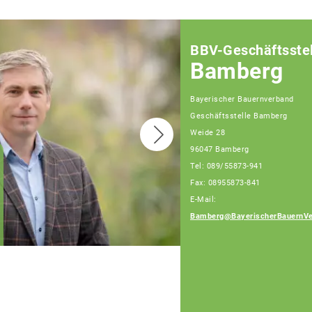
BBV-Geschäftsstel
Bamberg
Bayerischer Bauernverband
Geschäftsstelle Bamberg
Weide 28
96047 Bamberg
Tel: 089/55873-941
Fax: 08955873-841
Sebastian Hümmer,
Fachberater,
E-Mail:
Tel: 089/55873-453
Bamberg@BayerischerBauernVe
(Bürotage Mo. - Fr.)