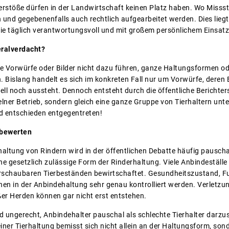
verstöße dürfen in der Landwirtschaft keinen Platz haben. Wo Misss
nd gegebenenfalls auch rechtlich aufgearbeitet werden. Dies liegt 
, die täglich verantwortungsvoll und mit großem persönlichem Einsatz 
eralverdacht?
ne Vorwürfe oder Bilder nicht dazu führen, ganze Haltungsformen ode
n. Bislang handelt es sich im konkreten Fall nur um Vorwürfe, dere
ll noch aussteht. Dennoch entsteht durch die öffentliche Berichters
elner Betrieb, sondern gleich eine ganze Gruppe von Tierhaltern un
d entschieden entgegentreten!
 bewerten
altung von Rindern wird in der öffentlichen Debatte häufig pauschal
ine gesetzlich zulässige Form der Rinderhaltung. Viele Anbindeställ
erschaubaren Tierbeständen bewirtschaftet. Gesundheitszustand, 
nnen in der Anbindehaltung sehr genau kontrolliert werden. Verlet
er Herden können gar nicht erst entstehen.
 ungerecht, Anbindehalter pauschal als schlechte Tierhalter darzust
iner Tierhaltung bemisst sich nicht allein an der Haltungsform, son