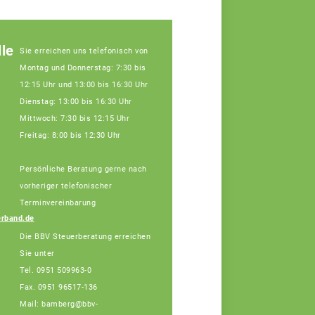
le
Sie erreichen uns telefonisch von
Montag und Donnerstag: 7:30 bis
12:15 Uhr und 13:00 bis 16:30 Uhr
Dienstag: 13:00 bis 16:30 Uhr
Mittwoch: 7:30 bis 12:15 Uhr
Freitag: 8:00 bis 12:30 Uhr
Persönliche Beratung gerne nach
Julia Schatz,
Fachberaterin
vorheriger telefonischer
Tel: 089/55873-455
Terminvereinbarung
(Bürotage in Bamberg
rband.de
Mo. + Di.)
Die BBV Steuerberatung erreichen
Sie unter
Tel. 0951 509963-0
Fax. 0951 96517-136
Mail: bamberg@bbv-