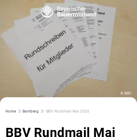
© BBV
Pfadnavigation
Home
Bamberg
BBV Rundmail Mai 2026
BBV Rundmail Mai