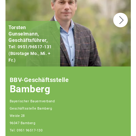
Torsten
Gunselmann,
Geschäftsführer,
Tel: 0951/96517-131
(Bürotage Mo., Mi. +
Fr.)
(
BBV-Geschäftsstelle
Bamberg
Bayerischer Bauernverband
Geschäftsstelle Bamberg
Weide 28
96047 Bamberg
Tel: 0951 96517-130