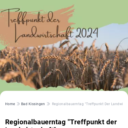
© BBV
Pfadnavigation
Home
Bad Kissingen
Regionalbauerntag "Treffpunkt Der Landwirts
Regionalbauerntag "Treffpunkt der