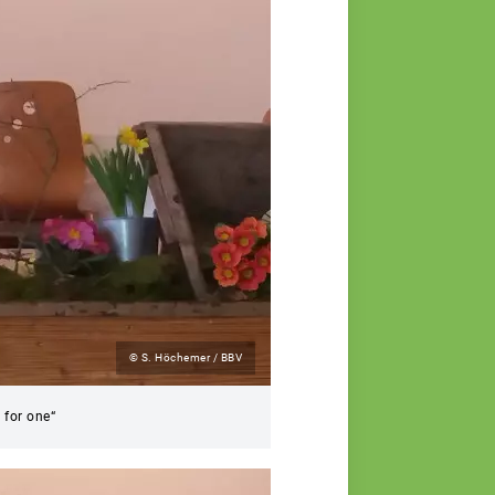
© S. Höchemer / BBV
 for one“