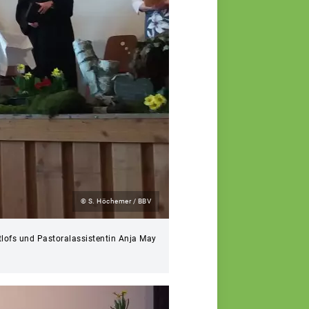
© S. Höchemer / BBV
tlofs und Pastoralassistentin Anja May