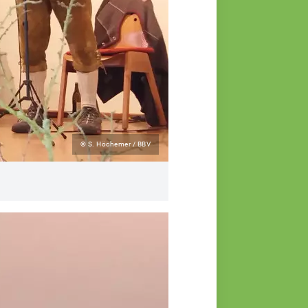
© S. Höchemer / BBV