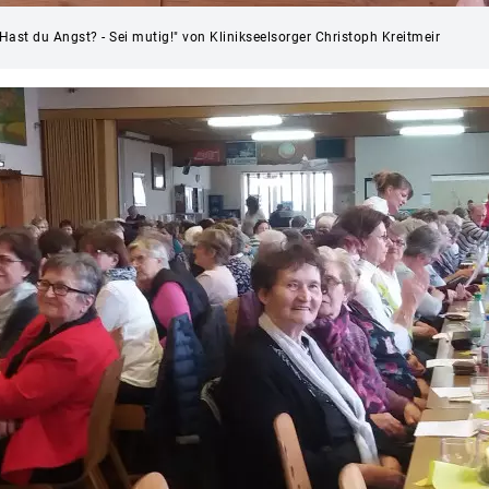
st du Angst? - Sei mutig!" von Klinikseelsorger Christoph Kreitmeir