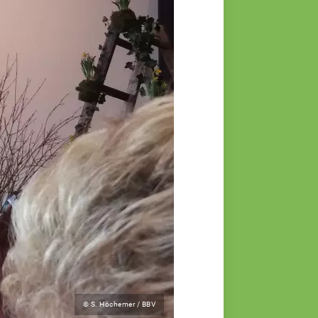
© S. Höchemer / BBV