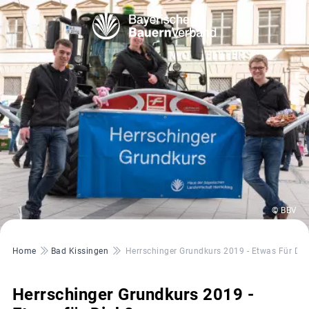
© BBV
Pfadnavigation
Home
Bad Kissingen
Herrschinger Grundkurs 2019 - Etwas Für Dic
Herrschinger Grundkurs 2019 -