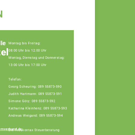
N
le
Montag bis Freitag:
elle
08:00 Uhr bis 12:00 Uhr
Montag, Dienstag und Donnerstag:
13:00 Uhr bis 17:00 Uhr
Telefon:
Georg Scheuring: 089 55873-590
Katharina Kleinhenz
Judith Hartmann: 089 55873-591
Teamassistentin
Simone Götz: 089 55873-592
(Montag vorm.,
Dienstag vorm.,
Katharina Kleinhenz: 089 55873-593
Donnerstag, Freitag
Andreas Weigand: 089 55873-594
vorm.)
ernverband.de
Die Treukontax Steuerberatung