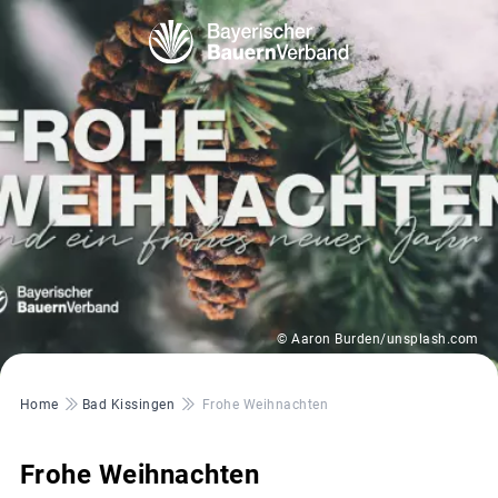
© Aaron Burden/unsplash.com
Pfadnavigation
Home
Bad Kissingen
Frohe Weihnachten
Frohe Weihnachten