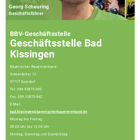
Georg Scheuring
Geschäftsführer
BBV-Geschäftsstelle
Geschäftsstelle Bad
Kissingen
Bayerischer Bauernverband
Siebenäcker 12
97717 Euerdorf
Tel: 089 55873-593
Fax: 089 55873-862
E-Mail:
bad.kissingen@bayerischerbauernverband.de
Montag bis Freitag:
08:00 Uhr bis 12:00 Uhr
Montag, Dienstag und Donnerstag: