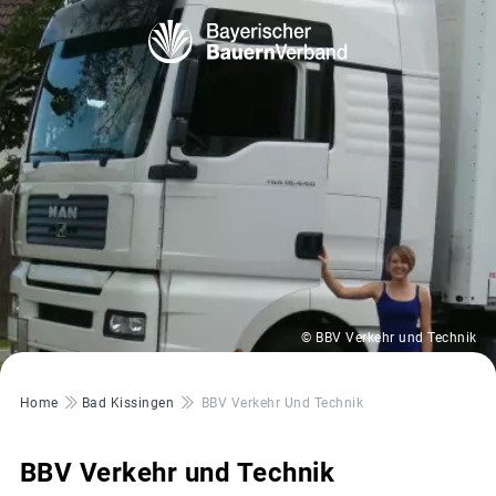
© BBV Verkehr und Technik
Pfadnavigation
Home
Bad Kissingen
BBV Verkehr Und Technik
BBV Verkehr und Technik