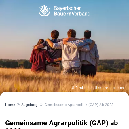
© Dimitri Houtteman/unsplash
Pfadnavigation
Home
Augsburg
Gemeinsame Agrarpolitik (GAP) Ab 2023
Gemeinsame Agrarpolitik (GAP) ab