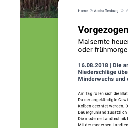
Pfadnavigation
Home
Aschaffenburg
V
Vorgezogen
Maisernte heue
oder frühmorge
16.08.2018 |
Die a
Niederschläge übe
Minderwuchs und e
Am Tag rollen sich die Blä
Da der angekündigte Gewit
Kolben geerntet werden. D
Dauergrünland zusätzlich 
Die moderne Landtechnik 
Mit der modernen Landtech