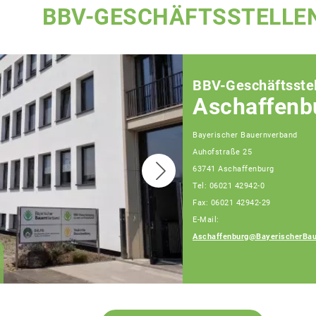
BBV-GESCHÄFTSSTELLE
BBV-Geschäftsstel
Aschaffenb
Bayerischer Bauernverband
Auhofstraße 25
63741 Aschaffenburg
Tel: 06021 42942-0
Fax: 06021 42942-29
E-Mail:
Aschaffenburg@BayerischerBau
Elmar Konrad
Geschäftsführer