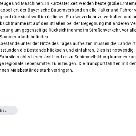
rzeuge und Maschinen. In kürzester Zeit werden heute große Ernte
appelliert der Bayerische Bauernverband an alle Halter und Fahrer v
g und rücksichtsvoll im örtlichen Straßenverkehr zu verhalten und 
ksichtnahme ist auf den Straßen bei der Begegnung mit anderen Ve
lkerung um gegenseitige Rücksichtnahme im Straßenverkehr, vor alle
n Sommerurlaub befinden.
sbestände unter der Hitze des Tages aufheizen müssen die Landwirt
stunden die Bestände häckseln und einfahren. Dies ist notwendig, 
Fahrsilo nicht silieren lässt und es zu Schimmelbildung kommen kann
e regionale Lebensmittel zu erzeugen. Die Transportfahrten mit d
nnen Maisbestände stark verringern.
rbau