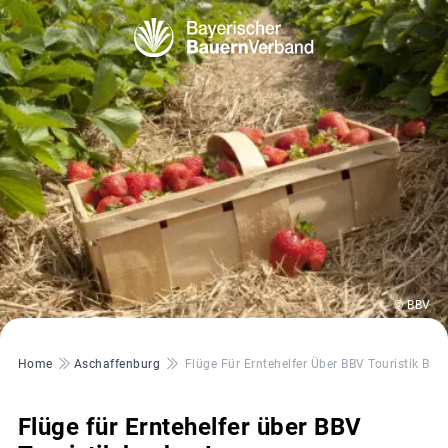
© BBV
Pfadnavigation
Home
Aschaffenburg
Flüge Für Erntehelfer Über BBV Touristik Buc
Flüge für Erntehelfer über BBV