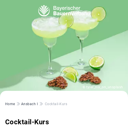
© tyler_nix_on_unsplash
Pfadnavigation
Home
Ansbach I
Cocktail-Kurs
Cocktail-Kurs