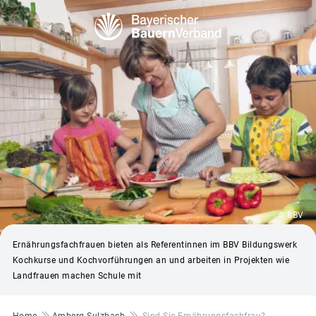
© BBV
Ernährungsfachfrauen bieten als Referentinnen im BBV Bildungswerk
Kochkurse und Kochvorführungen an und arbeiten in Projekten wie
Landfrauen machen Schule mit
Pfadnavigation
Home
Amberg-Sulzbach
Sind Sie Ernährungsfachfrau?