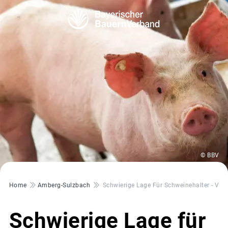
© BBV
Pfadnavigation
Home
Amberg-Sulzbach
Schwierige Lage Für Schweinehalter - Vi
Schwierige Lage für