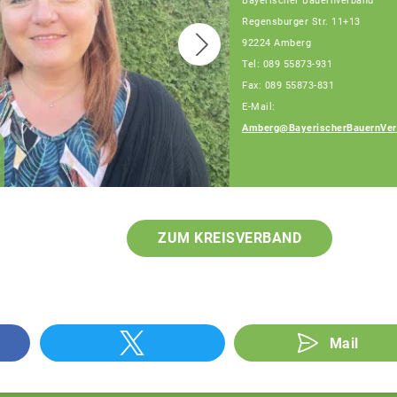
Bayerischer Bauernverband
Regensburger Str. 11+13
92224 Amberg
Tel: 089 55873-931
Fax: 089 55873-831
E-Mail:
Amberg@BayerischerBauernVer
Josef Hummel
Fachberater
ZUM KREISVERBAND
Mail