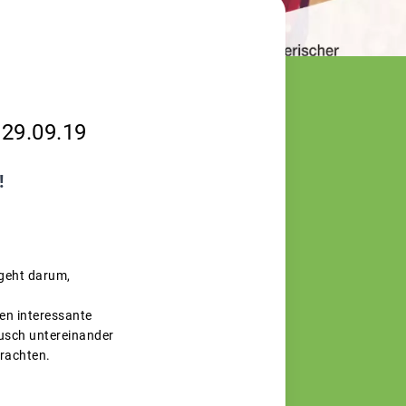
 29.09.19
!
 geht darum,
en interessante
usch untereinander
trachten.