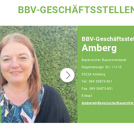
BBV-GESCHÄFTSSTELLE
BBV-Geschäftsstel
Amberg
Bayerischer Bauernverband
Regensburger Str. 11+13
92224 Amberg
Tel: 089 55873-931
Fax: 089 55873-831
E-Mail:
Amberg@BayerischerBauernVer
Josef Hummel
Fachberater