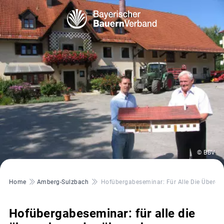
© BBV
Pfadnavigation
Home
Amberg-Sulzbach
Hofübergabeseminar: Für Alle Die Überg
Hofübergabeseminar: für alle die