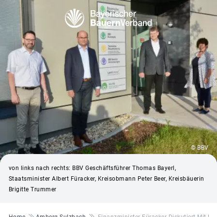
© BBV
von links nach rechts: BBV Geschäftsführer Thomas Bayerl,
Staatsminister Albert Füracker, Kreisobmann Peter Beer, Kreisbäuerin
Brigitte Trummer
Pfadnavigation
Home
Amberg-Sulzbach
Finanzminister Füracker Diskutiert Mit BB