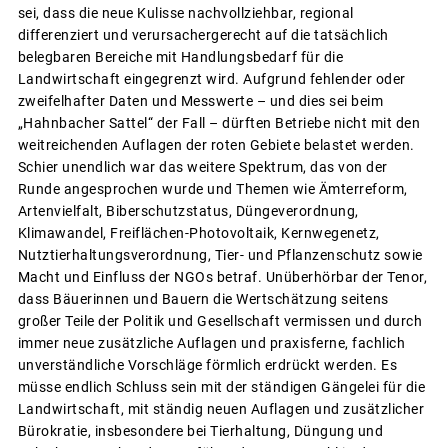
sei, dass die neue Kulisse nachvollziehbar, regional
differenziert und verursachergerecht auf die tatsächlich
belegbaren Bereiche mit Handlungsbedarf für die
Landwirtschaft eingegrenzt wird. Aufgrund fehlender oder
zweifelhafter Daten und Messwerte – und dies sei beim
„Hahnbacher Sattel“ der Fall – dürften Betriebe nicht mit den
weitreichenden Auflagen der roten Gebiete belastet werden.
Schier unendlich war das weitere Spektrum, das von der
Runde angesprochen wurde und Themen wie Ämterreform,
Artenvielfalt, Biberschutzstatus, Düngeverordnung,
Klimawandel, Freiflächen-Photovoltaik, Kernwegenetz,
Nutztierhaltungsverordnung, Tier- und Pflanzenschutz sowie
Macht und Einfluss der NGOs betraf. Unüberhörbar der Tenor,
dass Bäuerinnen und Bauern die Wertschätzung seitens
großer Teile der Politik und Gesellschaft vermissen und durch
immer neue zusätzliche Auflagen und praxisferne, fachlich
unverständliche Vorschläge förmlich erdrückt werden. Es
müsse endlich Schluss sein mit der ständigen Gängelei für die
Landwirtschaft, mit ständig neuen Auflagen und zusätzlicher
Bürokratie, insbesondere bei Tierhaltung, Düngung und