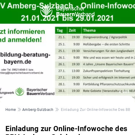
© BBV
Pfadnavigation
Home
Amberg-Sulzbach
Einladung Zur Online-Infowoche Des BBV
Einladung zur Online-Infowoche des