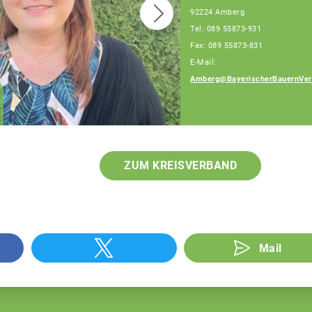
92224 Amberg
Tel: 089 55873-931
Fax: 089 55873-831
E-Mail:
Amberg@BayerischerBauernVer
Josef Hummel
Fachberater
ZUM KREISVERBAND
Mail