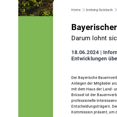
Pfadnavigation
Home
Amberg-Sulzbach
Bayerischer
Darum lohnt sic
18.06.2024 |
Infor
Entwicklungen übe
Der Bayerische Bauernverb
Anliegen der Mitglieder 
mit dem Haus der Land- u
Brüssel ist der Bauernverb
professionelle Interessen
Entscheidungsträgern. Der
Kommission präsent, um di