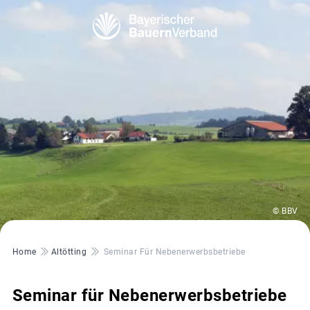
© BBV
Pfadnavigation
Home
Altötting
Seminar Für Nebenerwerbsbetriebe
Seminar für Nebenerwerbsbetriebe