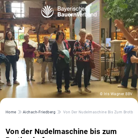
© Iris Wagner BBV
Pfadnavigation
Home
Aichach-Friedberg
Von Der Nudelmaschine Bis Zum Brotbac
Von der Nudelmaschine bis zum