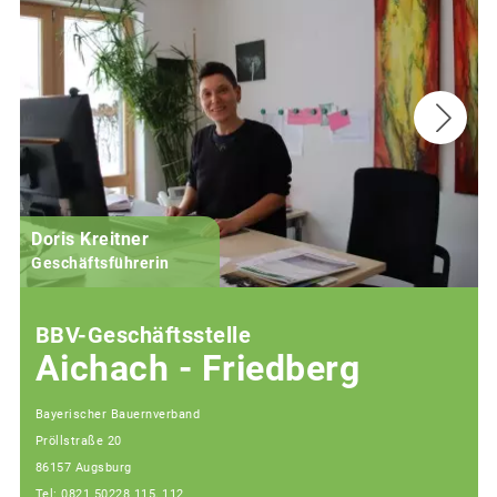
Doris Kreitner
Geschäftsführerin
BBV-Geschäftsstelle
Aichach - Friedberg
Bayerischer Bauernverband
Pröllstraße 20
86157 Augsburg
Tel: 0821 50228 115, 112