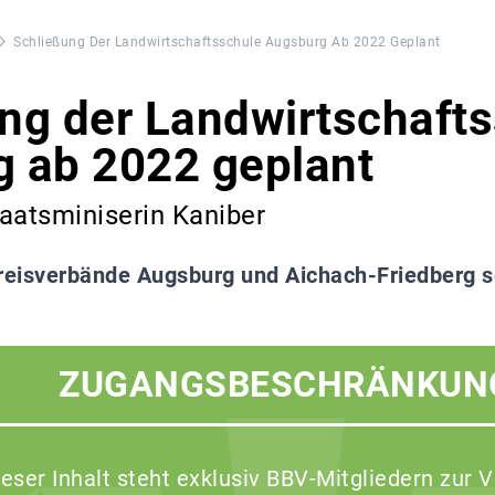
Schließung Der Landwirtschaftsschule Augsburg Ab 2022 Geplant
ng der Landwirtschaft
 ab 2022 geplant
aatsminiserin Kaniber
reisverbände Augsburg und Aichach-Friedberg se
ZUGANGSBESCHRÄNKUN
ieser Inhalt steht exklusiv BBV-Mitgliedern zur 