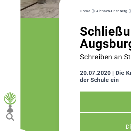
Pfadnavigation
Home
Aichach-Friedberg
Schließu
Augsburg
Schreiben an St
20.07.2020 |
Die K
der Schule ein
D