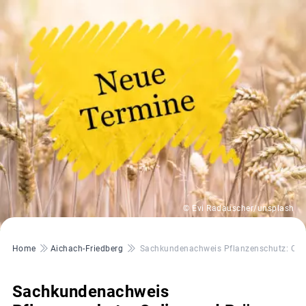
© Evi Radauscher/unsplash
Pfadnavigation
Home
Aichach-Friedberg
Sachkundenachweis Pflanzenschutz: Onl
Sachkundenachweis