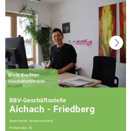
Doris Kreitner
Geschäftsführerin
BBV-Geschäftsstelle
Aichach - Friedberg
Bayerischer Bauernverband
Pröllstraße 20