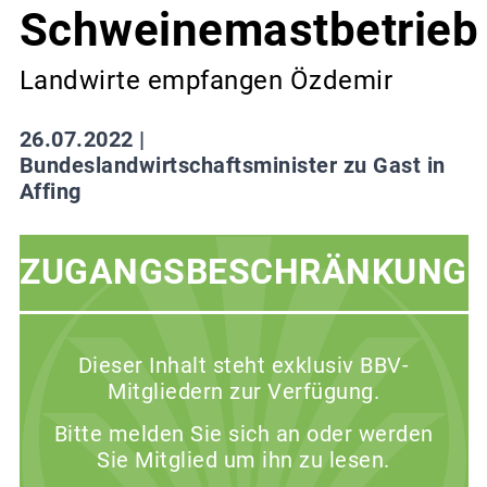
Schweinemastbetrieb
Landwirte empfangen Özdemir
26.07.2022 |
Bundeslandwirtschaftsminister zu Gast in
Affing
ZUGANGSBESCHRÄNKUNG
Dieser Inhalt steht exklusiv BBV-
Mitgliedern zur Verfügung.
Bitte melden Sie sich an oder werden
Sie Mitglied um ihn zu lesen.