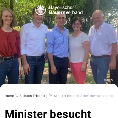
© BBV
Pfadnavigation
Home
Aichach-Friedberg
Minister Besucht Schweinemastbetrieb
Minister besucht