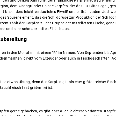
ngen und Dinkelsbühl führt der Fränkische Karpfenradweg entlang de
Region, dem Aischgründer Spiegelkarpfen, der das EU-Gütesiegel „g
efert besonders leicht verdauliches Eiweiß und enthält zudem Jod, w
htiges Spurenelement, das die Schilddrüse zur Produktion der Schil
ozent zählt der Karpfen zu der Gruppe der mittelfetten Fische, gena
eines und sehr schmackhaftes Fleisch aus.
zubereitung
fen in den Monaten mit einem "R" im Namen. Von September bis April
chenmärkten, direkt vom Erzeuger oder auch in Fischgeschäften. Ac
es etwas Übung, denn der Karpfen gilt als eher grätenreicher Fisch.
uchfleisch fast grätenfrei ist.
pfen gerne gebacken, es gibt aber auch leichtere Varianten. Karpfen