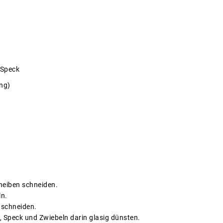
 Speck
ing)
cheiben schneiden.
ln.
n schneiden.
n, Speck und Zwiebeln darin glasig dünsten.