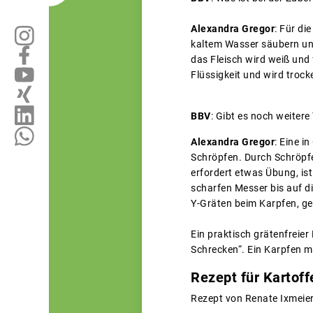
Alexandra Gregor
: Für di
kaltem Wasser säubern und
das Fleisch wird weiß und f
Flüssigkeit und wird trock
BBV
: Gibt es noch weiter
Alexandra Gregor
: Eine i
Schröpfen. Durch Schröpfe
erfordert etwas Übung, is
scharfen Messer bis auf d
Y-Gräten beim Karpfen, gek
Ein praktisch grätenfreie
Schrecken“. Ein Karpfen m
Rezept für Kartoff
Rezept von Renate Ixmeier,