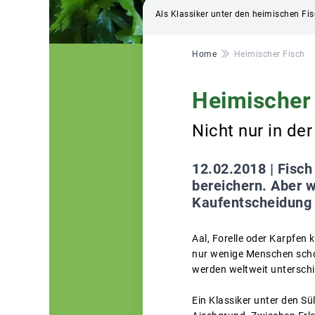
Als Klassiker unter den heimischen Fis
Pfadnavigation
Home
Heimischer Fisch
Heimischer
Nicht nur in de
12.02.2018 |
Fisch
bereichern. Aber 
Kaufentscheidung i
Aal, Forelle oder Karpfen 
nur wenige Menschen scho
werden weltweit unterschi
Ein Klassiker unter den Sü