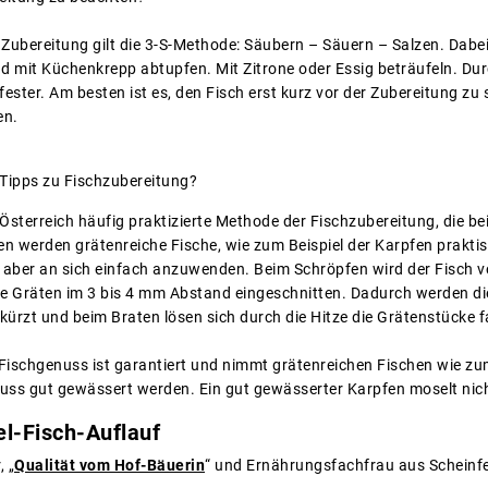
e Zubereitung gilt die 3-S-Methode: Säubern – Säuern – Salzen. Dabe
 mit Küchenkrepp abtupfen. Mit Zitrone oder Essig beträufeln. Dur
ester. Am besten ist es, den Fisch erst kurz vor der Zubereitung zu s
en.
e Tipps zu Fischzubereitung?
n Österreich häufig praktizierte Methode der Fischzubereitung, die be
n werden grätenreiche Fische, wie zum Beispiel der Karpfen praktis
t aber an sich einfach anzuwenden. Beim Schröpfen wird der Fisch v
ie Gräten im 3 bis 4 mm Abstand eingeschnitten. Dadurch werden die
ürzt und beim Braten lösen sich durch die Hitze die Grätenstücke fa
r Fischgenuss ist garantiert und nimmt grätenreichen Fischen wie z
uss gut gewässert werden. Ein gut gewässerter Karpfen moselt nicht 
el-Fisch-Auflauf
 „
Qualität vom Hof-Bäuerin
“ und Ernährungsfachfrau aus Scheinfel