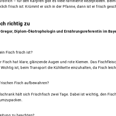
ufstrich – für den Karpfen gibt es viele raffinierte Rezeptideen. Bei
lich frisch ist: Krümmt er sich in der Pfanne, dann ist er frisch ges
ch richtig zu
 Gregor, Diplom-Ökotrophologin und Ernährungsreferentin im Bay
in Fisch frisch ist?
er Fisch hat klare, glänzende Augen und rote Kiemen. Das Fischfleisc
htig ist, beim Transport die Kühlkette einzuhalten, da Fisch leicht
 frischen Fisch aufbewahren?
lschrank hält sich Frischfisch zwei Tage. Dabei ist wichtig, den Fi
 umzupacken.
ereitung zu beachten?