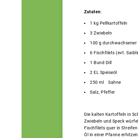
Zutaten
:
1 kg Pellkartoffeln
3 Zwiebeln
100 g durchwachsener
6 Fischfilets (evt. Saibl
1 Bund Dill
2 EL Speiseöl
250 ml Sahne
Salz, Pfeffer
Die kalten Kartoffeln in S
Zwiebeln und Speck würfe
Fischfilets quer in Streife
Öl in einer Pfanne erhitze