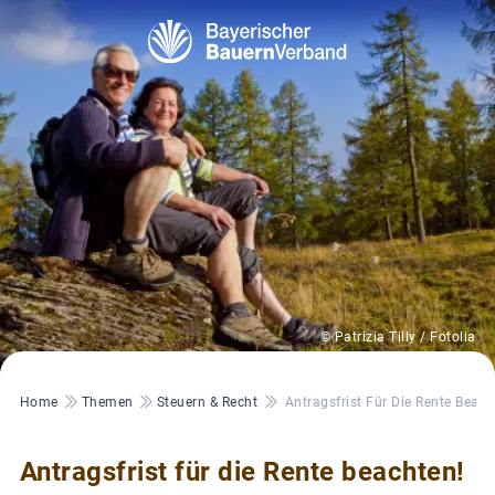
© Patrizia Tilly / Fotolia
Pfadnavigation
Home
Themen
Steuern & Recht
Antragsfrist Für Die Rente Beach
Antragsfrist für die Rente beachten!