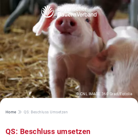
© CNL IMAGE 360 Grad/Fotolia
Pfadnavigation
Home
QS: Beschluss Umsetzen
QS: Beschluss umsetzen