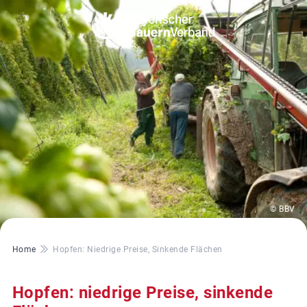
© BBV
Pfadnavigation
Home
Hopfen: Niedrige Preise, Sinkende Flächen
Hopfen: niedrige Preise, sinkende