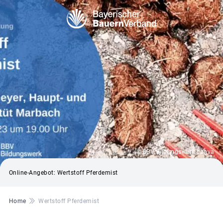
© BBV Bildungswerk canva
Online-Angebot: Wertstoff Pferdemist
Pfadnavigation
Home
Wertstoff Pferdemist